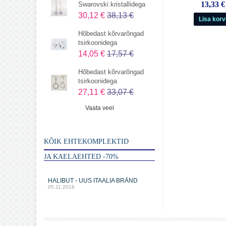
13,33 €
Swarovski kristallidega
30,12 €
38,13 €
Hõbedast kõrvarõngad
tsirkoonidega
14,05 €
17,57 €
Hõbedast kõrvarõngad
tsirkoonidega
27,11 €
33,07 €
Vaata veel
KÕIK EHTEKOMPLEKTID
JA KAELAEHTED -70%
HALIBUT - UUS ITAALIA BRÄND
05.11.2016