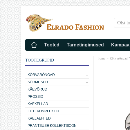
Tooted
Tarnetingimused
Kampaa
»
home
Kõrvarõngad "
TOOTEGRUPID
KÕRVARÕNGAD
SÕRMUSED
KÄEVÕRUD
PROSSID
KÄEKELLAD
EHTEKOMPLEKTID
KAELAEHTED
PRANTSUSE KOLLEKTSIOON