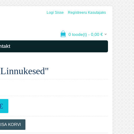
Logi Sisse
Registreeru Kasutajaks
0
toode(t) -
0,00
€
takt
"Linnukesed"
€