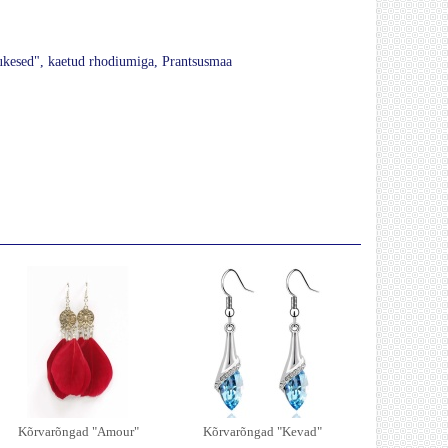
kesed", kaetud rhodiumiga, Prantsusmaa
Kõrvarõngad "Amour"
Kõrvarõngad "Kevad"