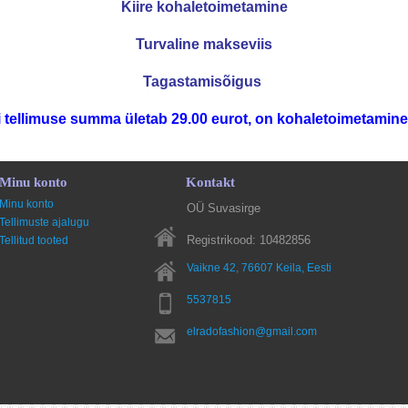
Kiire kohaletoimetamine
Turvaline makseviis
Tagastamisõigus
 tellimuse summa ületab 29.00 eurot, on kohaletoimetamine
Minu konto
Kontakt
Minu konto
OÜ Suvasirge
Tellimuste ajalugu
Registrikood: 10482856
Tellitud tooted
Vaikne 42, 76607
Keila
, Eesti
5537815
elradofashion@gmail.com