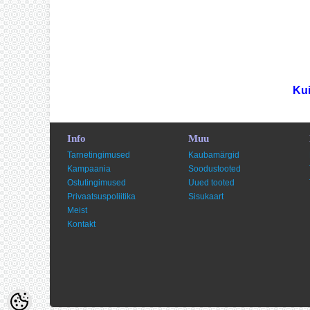
Kui
Info
Muu
Tarnetingimused
Kaubamärgid
Kampaania
Soodustooted
Ostutingimused
Uued tooted
Privaatsuspoliitika
Sisukaart
Meist
Kontakt
Shoproller.ee