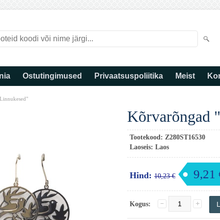
nia
Ostutingimused
Privaatsuspoliitika
Meist
Kon
Linnukesed"
Kõrvarõngad 
Tootekood:
Z280ST16530
Laoseis:
Laos
9,21 
Hind:
10,23 €
Kogus: