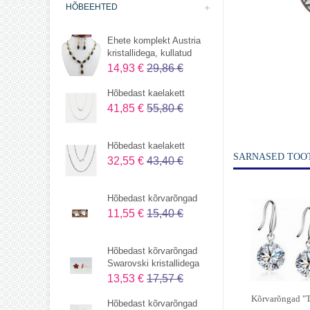
HÕBEEHTED
Ehete komplekt Austria
kristallidega, kullatud
14,93 €
29,86 €
Hõbedast kaelakett
41,85 €
55,80 €
Hõbedast kaelakett
SARNASED TOO
32,55 €
43,40 €
Hõbedast kõrvarõngad
11,55 €
15,40 €
Hõbedast kõrvarõngad
Swarovski kristallidega
13,53 €
17,57 €
Kõrvarõngad "
Hõbedast kõrvarõngad