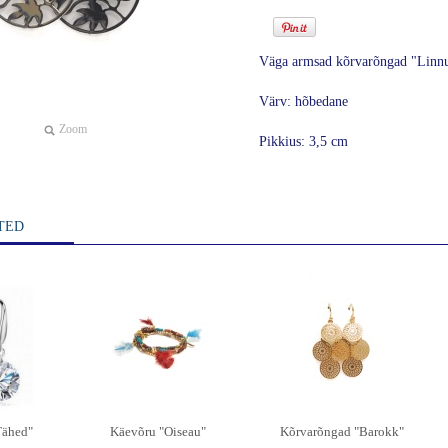
Väga armsad kõrvarõngad "Linnu
Värv: hõbedane
Zoom
Pikkius: 3,5 cm
TED
Tähed"
Käevõru "Oiseau"
Kõrvarõngad "Barokk"