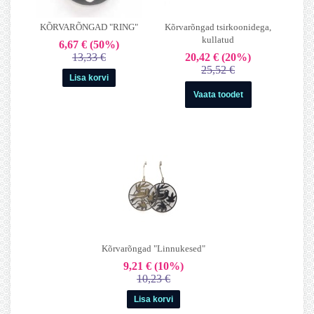
KÕRVARÕNGAD "RING"
Kõrvarõngad tsirkoonidega,
kullatud
6,67 €
(50%)
13,33 €
20,42 €
(20%)
25,52 €
Vaata toodet
Kõrvarõngad "Linnukesed"
9,21 €
(10%)
10,23 €