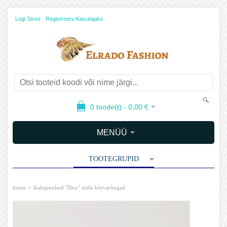
Logi Sisse
Registreeru Kasutajaks
0
toode(t) -
0,00
€
MENÜÜ
TOOTEGRUPID
»
home
Kahepoolsed "Dior" stiilis kõrvarõngad