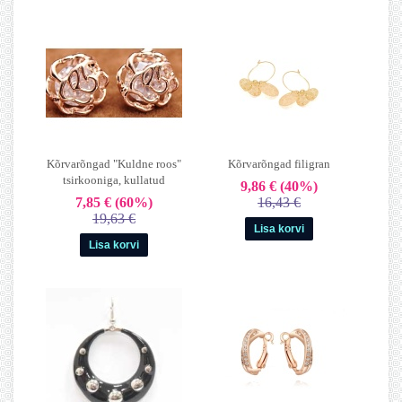
Kõrvarõngad "Kuldne roos"
Kõrvarõngad filigran
tsirkooniga, kullatud
9,86 €
(40%)
7,85 €
(60%)
16,43 €
19,63 €