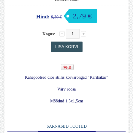
2,79 €
Hind:
9,30 €
Kogus:
Kahepoolsed dior stiilis kõrvarõngad "Karikakar"
Värv roosa
Mõõdud 1,5x1,5cm
SARNASED TOOTED