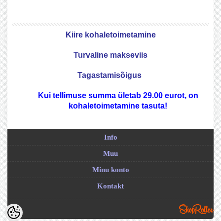
Kiire kohaletoimetamine
Turvaline makseviis
Tagastamisõigus
Kui tellimuse summa ületab 29.00 eurot, on
kohaletoimetamine tasuta!
Info
Muu
Minu konto
Kontakt