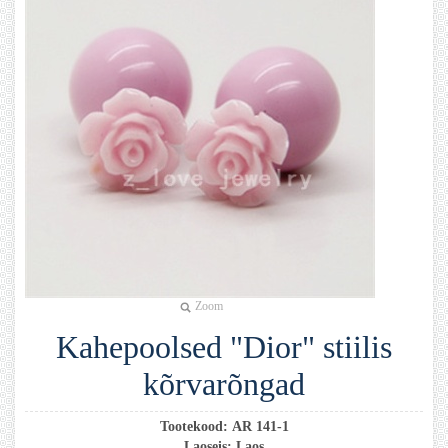
Zoom
Kahepoolsed "Dior" stiilis
kõrvarõngad
Tootekood:
AR 141-1
Laoseis:
Laos